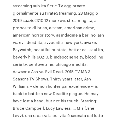
streaming sub ita.Serie TV aggiornato
giornalmente su PirateStreaming. 28 Maggio
2019 spazio2310 12 monkeys streaming ita, a
proposito di brian, a-team, american crime,
american horror story, as indagine a berlino, ash
vs. evil dead ita, avvocati a new york, awake,
Baywatch, beautiful puntate, better call saul ita,
beverly hills 90210, blindspot serie tv, bloodline
serie tv, centovetrine, chicago med ita,
dawson's Ash vs. Evil Dead. 2015 TV-MA 3
Seasons TV Shows. Thirty years later, Ash
Williams -- demon hunter par excellence -- is
back to battle a new Deadite plague. He may
have lost a hand, but not his touch. Starring:
Bruce Campbell, Lucy Lawless, … Mia (Jane
Levy), una ragazza la cui vita è segnata dal lutto