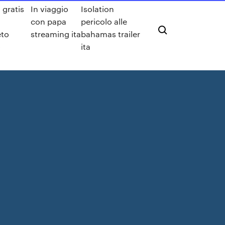
 gratis
In viaggio
Isolation
con papa
pericolo alle
to
streaming ita
bahamas trailer
o
ita