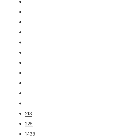
213
225
1438