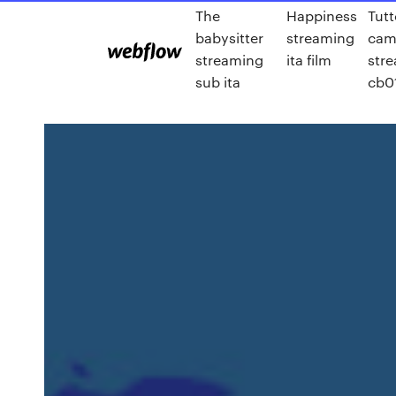
The
Happiness
Tut
babysitter
streaming
cam
streaming
ita film
str
sub ita
cb0