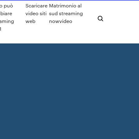
to può
Scaricare
Matrimonio al
biare
video siti
sud streaming
eaming
web
nowvideo
1