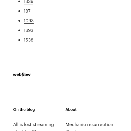
1339
187
1093
1693
1538
On the blog
About
All is lost streaming
Mechanic resurrection