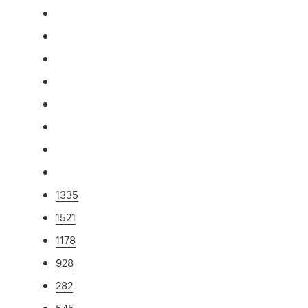
1335
1521
1178
928
282
545