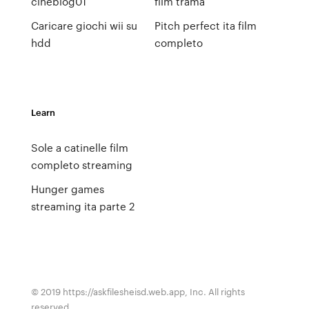
cineblog01
film trama
Caricare giochi wii su
Pitch perfect ita film
hdd
completo
Learn
Sole a catinelle film
completo streaming
Hunger games
streaming ita parte 2
© 2019 https://askfilesheisd.web.app, Inc. All rights
reserved.