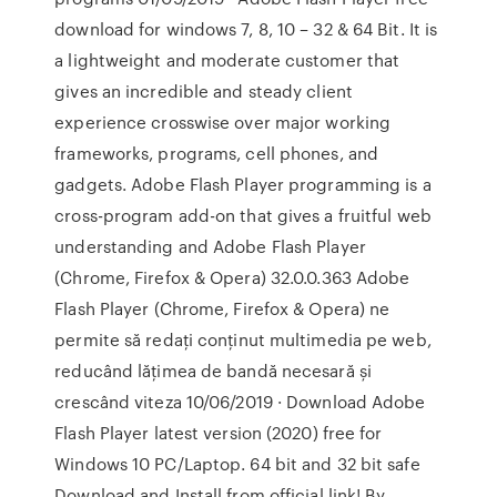
download for windows 7, 8, 10 – 32 & 64 Bit. It is
a lightweight and moderate customer that
gives an incredible and steady client
experience crosswise over major working
frameworks, programs, cell phones, and
gadgets. Adobe Flash Player programming is a
cross-program add-on that gives a fruitful web
understanding and Adobe Flash Player
(Chrome, Firefox & Opera) 32.0.0.363 Adobe
Flash Player (Chrome, Firefox & Opera) ne
permite să redați conținut multimedia pe web,
reducând lățimea de bandă necesară și
crescând viteza 10/06/2019 · Download Adobe
Flash Player latest version (2020) free for
Windows 10 PC/Laptop. 64 bit and 32 bit safe
Download and Install from official link! By