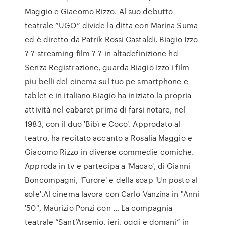
Maggio e Giacomo Rizzo. Al suo debutto
teatrale “UGO” divide la ditta con Marina Suma
ed è diretto da Patrik Rossi Castaldi. Biagio Izzo
? ? streaming film ? ? in altadefinizione hd
Senza Registrazione, guarda Biagio Izzo i film
piu belli del cinema sul tuo pc smartphone e
tablet e in italiano Biagio ha iniziato la propria
attività nel cabaret prima di farsi notare, nel
1983, con il duo 'Bibì e Coco'. Approdato al
teatro, ha recitato accanto a Rosalia Maggio e
Giacomo Rizzo in diverse commedie comiche.
Approda in tv e partecipa a 'Macao', di Gianni
Boncompagni, 'Furore' e della soap 'Un posto al
sole'.Al cinema lavora con Carlo Vanzina in "Anni
'50", Maurizio Ponzi con … La compagnia
teatrale “Sant’Arsenio, ieri, oggi e domani” in