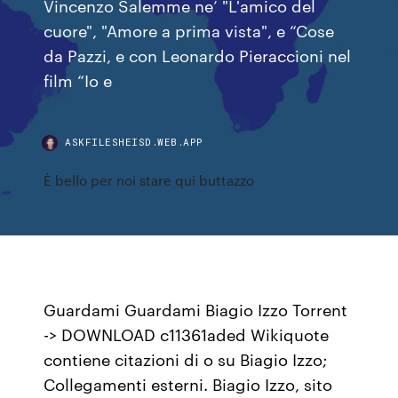
Vincenzo Salemme ne’ "L'amico del
cuore", "Amore a prima vista", e “Cose
da Pazzi, e con Leonardo Pieraccioni nel
film “Io e
ASKFILESHEISD.WEB.APP
È bello per noi stare qui buttazzo
Guardami Guardami Biagio Izzo Torrent
-> DOWNLOAD c11361aded Wikiquote
contiene citazioni di o su Biagio Izzo;
Collegamenti esterni. Biagio Izzo, sito