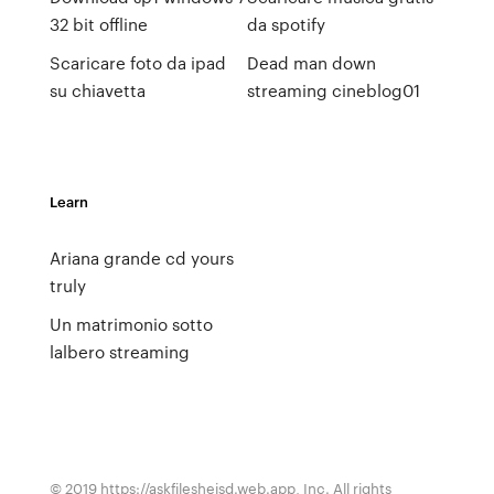
32 bit offline
da spotify
Scaricare foto da ipad
Dead man down
su chiavetta
streaming cineblog01
Learn
Ariana grande cd yours
truly
Un matrimonio sotto
lalbero streaming
© 2019 https://askfilesheisd.web.app, Inc. All rights