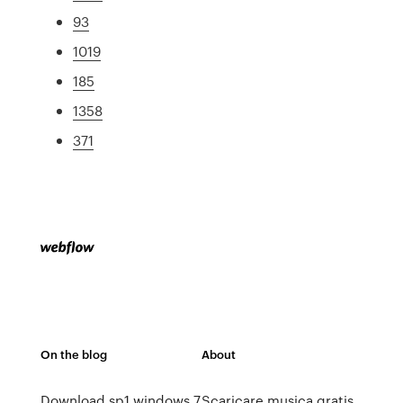
93
1019
185
1358
371
On the blog
About
Download sp1 windows 7
Scaricare musica gratis