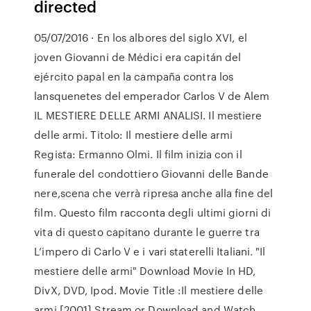
directed
05/07/2016 · En los albores del siglo XVI, el
joven Giovanni de Médici era capitán del
ejército papal en la campaña contra los
lansquenetes del emperador Carlos V de Alem
IL MESTIERE DELLE ARMI ANALISI. Il mestiere
delle armi. Titolo: Il mestiere delle armi
Regista: Ermanno Olmi. Il film inizia con il
funerale del condottiero Giovanni delle Bande
nere,scena che verrà ripresa anche alla fine del
film. Questo film racconta degli ultimi giorni di
vita di questo capitano durante le guerre tra
L’impero di Carlo V e i vari staterelli Italiani. "Il
mestiere delle armi" Download Movie In HD,
DivX, DVD, Ipod. Movie Title :Il mestiere delle
armi [2001] Stream or Download and Watch.