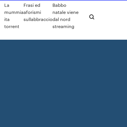
La
Frasi ed
Babbo
mummia
aforismi
natale viene
ita
sullabbraccio
dal nord
torrent
streaming