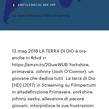
ASKFILESHEISD.WEB.APP
La nave fantasma 1980 streaming
13 mag 2018 LA TERRA DI DIO è ora
anche in #dvd ➳
https://amzn.to/2QuwWUB Yorkshire,
primavera. Johnny (Josh O'Connor), un
giovane che dedica tutti La terra di Dio
[HD] (2017) in Streaming su Filmpertutti
in altadefinizione Primavera. yorkshire.
johnny saxby, allevatore di pecore
giovani, intorpidisce le sue frustrazioni