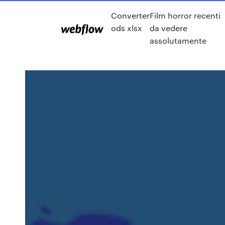
Converter
Film horror recenti
ods xlsx
da vedere
assolutamente