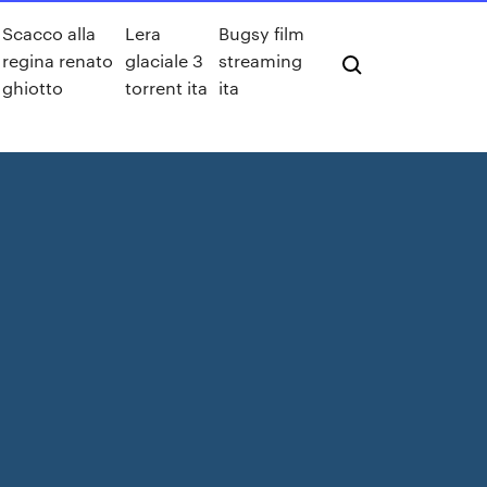
Scacco alla
Lera
Bugsy film
regina renato
glaciale 3
streaming
ghiotto
torrent ita
ita