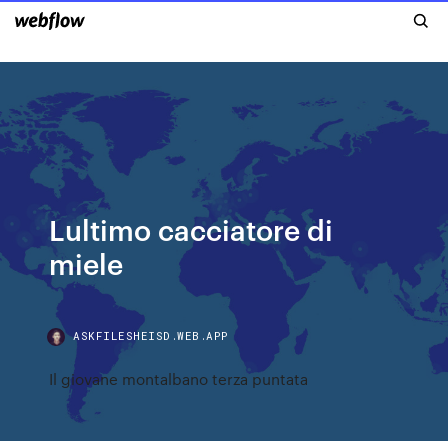
Lultimo cacciatore di
miele
ASKFILESHEISD.WEB.APP
Il giovane montalbano terza puntata