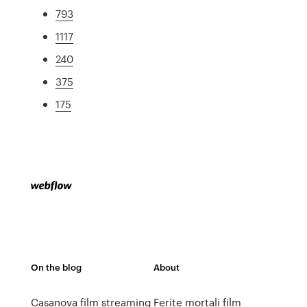
793
1117
240
375
175
On the blog
About
Casanova film streaming
Ferite mortali film