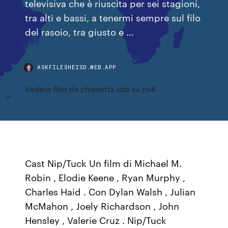
televisiva che è riuscita per sei stagioni,
tra alti e bassi, a tenermi sempre sul filo
del rasoio, tra giusto e …
ASKFILESHEISD.WEB.APP
Vedere film da chiavetta usb su ps4
Cast Nip/Tuck Un film di Michael M.
Robin , Elodie Keene , Ryan Murphy ,
Charles Haid . Con Dylan Walsh , Julian
McMahon , Joely Richardson , John
Hensley , Valerie Cruz . Nip/Tuck