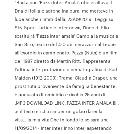
"Basta con 'Pazza Inter Amala', che esaltava il
Dna di follia e adrenalina pura, ma metteva in
luce anche i limiti della. 23/09/2019 · Leggi su
Sky Sport l'articolo Inter news, l'inno di Elio
sostituirà 'Pazza Inter amala' Cambia la musica a
San Siro, teatro del 4-0 dei nerazzurri al Lecce
all'esordio in campionato. Pazza (Nuts) è un film
del 1987 diretto da Martin Ritt. Rappresenta
l'ultima interpretazione cinematografica di Karl
Malden (1912-2009). Trama. Claudia Draper, una
prostituta proveniente da famiglia benestante,
è accusata di omicidio e rischia 25 anni di …
.MP3 DOWNLOAD LINK :PAZZA INTER AMALA !!!..
.e il testo e :..Lo sai per un gol.io darei la
vita….la mia vita.Che in fondo lo so.sarà una
11/09/2014 · Inter Inter Inno Inter, aspettando