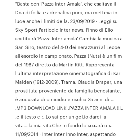
"Basta con 'Pazza Inter Amala', che esaltava il
Dna di follia e adrenalina pura, ma metteva in
luce anche i limiti della. 23/09/2019 · Leggi su
Sky Sport l'articolo Inter news, l'inno di Elio
sostituirà 'Pazza Inter amala' Cambia la musica a
San Siro, teatro del 4-0 dei nerazzurri al Lecce
all'esordio in campionato. Pazza (Nuts) è un film
del 1987 diretto da Martin Ritt. Rappresenta
l'ultima interpretazione cinematografica di Karl
Malden (1912-2009). Trama. Claudia Draper, una
prostituta proveniente da famiglia benestante,
è accusata di omicidio e rischia 25 anni di …
.MP3 DOWNLOAD LINK :PAZZA INTER AMALA !!!..
.e il testo e :..Lo sai per un gol.io darei la
vita….la mia vita.Che in fondo lo so.sarà una
11/09/2014 · Inter Inter Inno Inter, aspettando