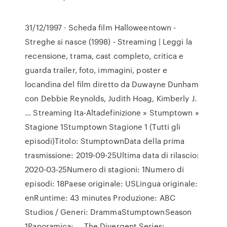
31/12/1997 · Scheda film Halloweentown -
Streghe si nasce (1998) - Streaming | Leggi la
recensione, trama, cast completo, critica e
guarda trailer, foto, immagini, poster e
locandina del film diretto da Duwayne Dunham
con Debbie Reynolds, Judith Hoag, Kimberly J.
… Streaming Ita-Altadefinizione » Stumptown »
Stagione 1Stumptown Stagione 1 (Tutti gli
episodi)Titolo: StumptownData della prima
trasmissione: 2019-09-25Ultima data di rilascio:
2020-03-25Numero di stagioni: 1Numero di
episodi: 18Paese originale: USLingua originale:
enRuntime: 43 minutes Produzione: ABC
Studios / Generi: DrammaStumptownSeason
1Panoramica: … The Divergent Series: