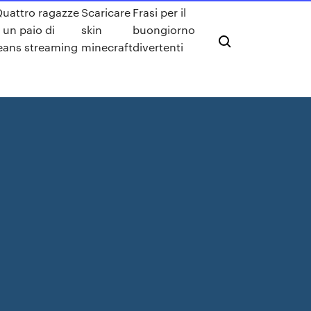
uattro ragazze
Scaricare
Frasi per il
 un paio di
skin
buongiorno
eans streaming
minecraft
divertenti