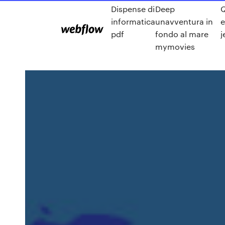
Dispense di
Deep
Q
informatica
unavventura in
e
pdf
fondo al mare
j
mymovies