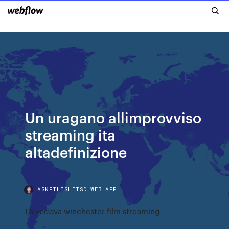
Un uragano allimprovviso
streaming ita
altadefinizione
ASKFILESHEISD.WEB.APP
La vedova winchester film streaming