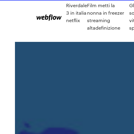
Riverdale
Film metti la
Gl
3 in italia
nonna in freezer
so
netflix
streaming
vi
altadefinizione
sp