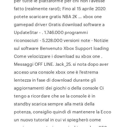
per tutte le piattaforme per chi non l’avesse
fatto (realmente raro!); Fino al 15 aprile 2020
potete scaricare gratis NBA 2K … xbox one
gamepad driver Gratis download software a
UpdateStar - . 1.746.000 programmi
riconosciuti - 5.228.000 versioni note - Notizie
sul software Benvenuto Xbox Support loading
Come velocizzare i download su xbox one .
Messaggi OFF LINE. Jack_25. si nota dopo aver
acceso una console xbox one è l'estrema
lentezza in fase di download durante gli
aggiornamenti dei giochi o della console Ci
tengo a ricordare che se la console è in
standby scarica sempre alla metà della
potenza, consiglio quindi di mantenere la Ecco
un nuovo tutorial in cui vi spiegherò come