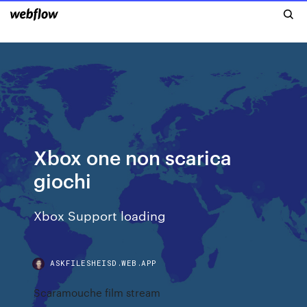
Xbox one non scarica
giochi
Xbox Support loading
ASKFILESHEISD.WEB.APP
Scaramouche film stream