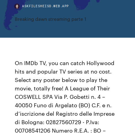
ASKFILESHEISD.WEB.APP
Breaking dawn streaming parte 1
On IMDb TV, you can catch Hollywood
hits and popular TV series at no cost.
Select any poster below to play the
movie, totally free! A League of Their
COSWELL SPA Via P. Gobetti n. 4 –
40050 Funo di Argelato (BO) C.F. e n.
d’iscrizione del Registro delle Imprese
di Bologna: 02827560729 - P.Iva:
00708541206 Numero R.E.A. : BO –