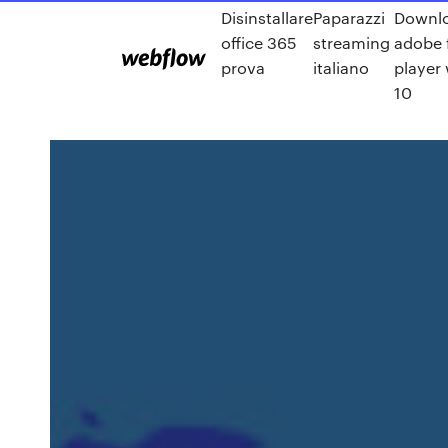
Disinstallare
Paparazzi
Downlo
office 365
streaming
adobe 
prova
italiano
player
10