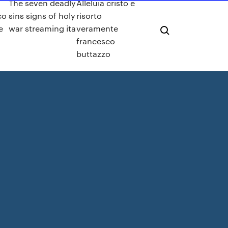
The seven deadly
Alleluia cristo è
co
sins signs of holy
risorto
e
war streaming ita
veramente
francesco
buttazzo