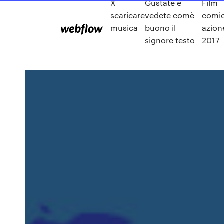
X
Gustate e
Film
scaricare
vedete comè
comi
musica
buono il
azion
signore testo
2017