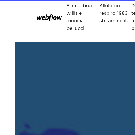
Film di bruce
Allultimo
D
willis e
respiro 1983
t
monica
streaming ita
m
bellucci
p