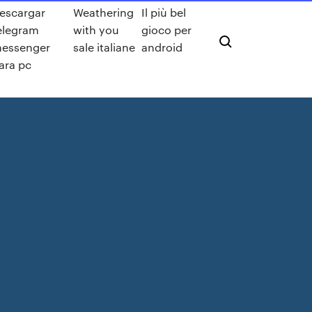
escargar
Weathering
Il più bel
elegram
with you
gioco per
essenger
sale italiane
android
ara pc