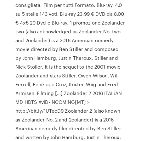
consigliata: Film per tutti Formato: Blu-ray. 4,0
su 5 stelle 143 voti. Blu-ray 23,99 € DVD da 8,00
€ 4x€ 20 Dvd e Blu-ray. 1 promozione Zoolander
two (also acknowledged as Zoolander No. two
and 2oolander) is a 2016 American comedy
movie directed by Ben Stiller and composed
by John Hamburg, Justin Theroux, Stiller and
Nick Stoller. It is the sequel to the 2001 movie
Zoolander and stars Stiller, Owen Wilson, Will
Ferrell, Penélope Cruz, Kristen Wiig and Fred
Armisen. Filming […] Zoolander 2 2016 ITALiAN
MD HDTS XviD-iNCOMiNG[MT] >
http://bit.ly/1UTeoD9 Zoolander 2 (also known
as Zoolander No. 2 and 2oolander) is a 2016
American comedy film directed by Ben Stiller
and written by John Hamburg, Justin Theroux,