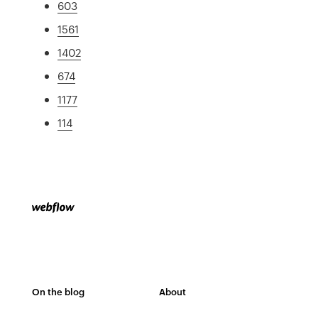
603
1561
1402
674
1177
114
On the blog
About